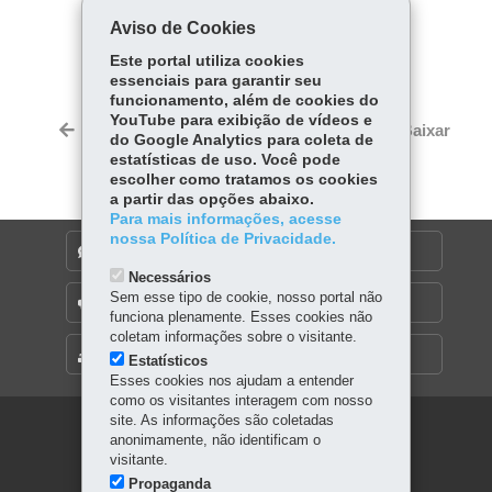
Aviso de Cookies
COMPARTILHE:
Este portal utiliza cookies
Fa
W
essenciais para garantir seu
ce
ha
funcionamento, além de cookies do
Tw
YouTube para exibição de vídeos e
bo
ts
Voltar
Início
Imprimir
Baixar
itt
do Google Analytics para coleta de
ok
Ap
estatísticas de uso. Você pode
er
p
escolher como tratamos os cookies
a partir das opções abaixo.
Para mais informações, acesse
nossa Política de Privacidade.
DENUNCIE CORRUPÇÃO
Necessários
Sem esse tipo de cookie, nosso portal não
OUVIDORIA
funciona plenamente. Esses cookies não
coletam informações sobre o visitante.
MAPA DO SITE
Estatísticos
Esses cookies nos ajudam a entender
como os visitantes interagem com nosso
site. As informações são coletadas
Navegação
anonimamente, não identificam o
visitante.
principal
Propaganda