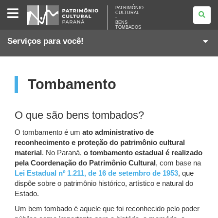
PATRIMÔNIO
PATRIMÔNIO
CULTURAL
CULTURAL
-
-
BENS
BENS
TOMBADOS
TOMBADOS
Serviços para você!
Tombamento
O que são bens tombados?
O tombamento é um
ato administrativo de
reconhecimento e proteção do patrimônio cultural
material
. No Paraná,
o tombamento estadual é realizado
pela Coordenação do Patrimônio Cultural
, com base na
Lei Estadual nº 1.211, de 16 de setembro de 1953
, que
dispõe sobre o patrimônio histórico, artístico e natural do
Estado.
Um bem tombado é aquele que foi reconhecido pelo poder