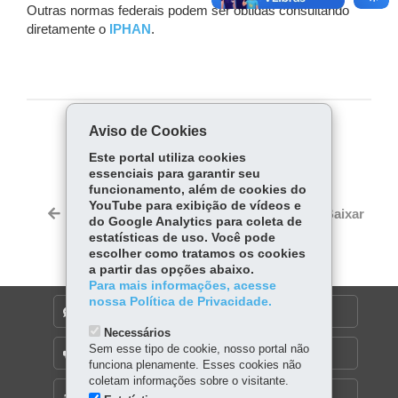
Outras normas federais podem ser obtidas consultando
diretamente o
IPHAN
.
Aviso de Cookies
COMPARTILHE:
Este portal utiliza cookies
Fa
W
essenciais para garantir seu
ce
ha
funcionamento, além de cookies do
Tw
YouTube para exibição de vídeos e
bo
ts
Voltar
Início
Imprimir
Baixar
itt
do Google Analytics para coleta de
ok
Ap
estatísticas de uso. Você pode
er
p
escolher como tratamos os cookies
a partir das opções abaixo.
Para mais informações, acesse
nossa Política de Privacidade.
DENUNCIE CORRUPÇÃO
Necessários
Sem esse tipo de cookie, nosso portal não
OUVIDORIA
funciona plenamente. Esses cookies não
coletam informações sobre o visitante.
MAPA DO SITE