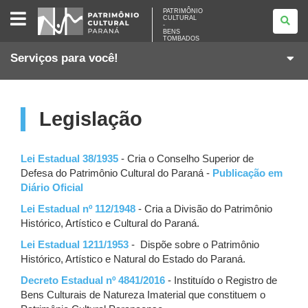
PATRIMÔNIO
PATRIMÔNIO
CULTURAL
CULTURAL
-
-
BENS
BENS
TOMBADOS
TOMBADOS
Serviços para você!
Legislação
Lei Estadual 38/1935
- Cria o Conselho Superior de
Defesa do Patrimônio Cultural do Paraná -
Publicação em
Diário Oficial
Lei Estadual nº 112/1948
- Cria a Divisão do Patrimônio
Histórico, Artístico e Cultural do Paraná.
Lei Estadual 1211/1953
- Dispõe sobre o Patrimônio
Histórico, Artístico e Natural do Estado do Paraná.
Decreto Estadual nº 4841/2016
- Instituído o Registro de
Bens Culturais de Natureza Imaterial que constituem o