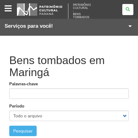
PATRIMÔNIO
PATRIMÔNIO
CULTURAL
CULTURAL
-
-
BENS
BENS
TOMBADOS
TOMBADOS
Serviços para você!
Bens tombados em
Maringá
Palavras-chave
Período
Pesquisar