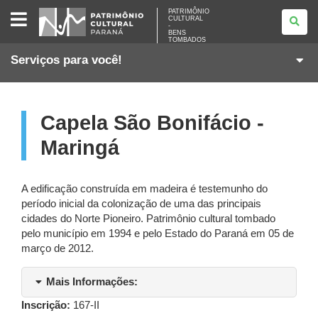
PATRIMÔNIO
PATRIMÔNIO
CULTURAL
CULTURAL
-
-
BENS
BENS
TOMBADOS
TOMBADOS
Serviços para você!
Capela São Bonifácio -
Maringá
A edificação construída em madeira é testemunho do
período inicial da colonização de uma das principais
cidades do Norte Pioneiro. Patrimônio cultural tombado
pelo município em 1994 e pelo Estado do Paraná em 05 de
março de 2012.
Mais Informações:
Inscrição:
167-II