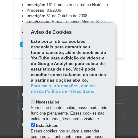
Inscrição:
161-II no Livro do Tombo Histórico
Processo:
03/2006
Inscrição:
31 de Outubro de 2008
Localização:
Praça Edmundo Mercer, 256 -
Centro; Município de Tibagi
Aviso de Cookies
Propriet
Este portal utiliza cookies
essenciais para garantir seu
funcionamento, além de cookies do
YouTube para exibição de vídeos e
do Google Analytics para coleta de
estatísticas de uso. Você pode
escolher como tratamos os cookies
a partir das opções abaixo.
Para mais informações, acesse
nossa Política de Privacidade.
DENUNCIE CORRUPÇÃO
Necessários
Sem esse tipo de cookie, nosso portal não
OUVIDORIA
funciona plenamente. Esses cookies não
coletam informações sobre o visitante.
MAPA DO SITE
Estatísticos
Esses cookies nos ajudam a entender
como os visitantes interagem com nosso