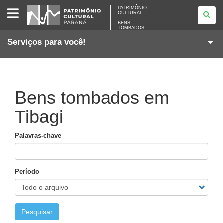
PATRIMÔNIO
PATRIMÔNIO
CULTURAL
CULTURAL
-
-
BENS
BENS
TOMBADOS
TOMBADOS
Serviços para você!
Bens tombados em
Tibagi
Palavras-chave
Período
Pesquisar