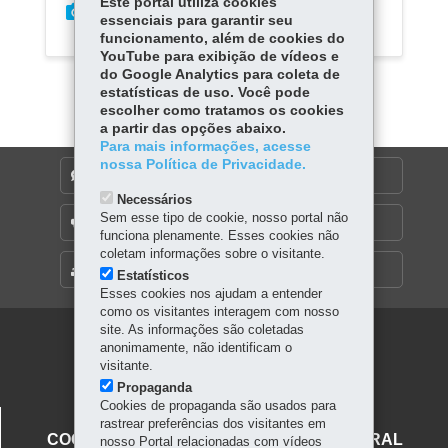
Este portal utiliza cookies
essenciais para garantir seu
funcionamento, além de cookies do
YouTube para exibição de vídeos e
do Google Analytics para coleta de
estatísticas de uso. Você pode
escolher como tratamos os cookies
a partir das opções abaixo.
Para mais informações, acesse
nossa Política de Privacidade.
DENUNCIE CORRUPÇÃO
Necessários
Sem esse tipo de cookie, nosso portal não
OUVIDORIA
funciona plenamente. Esses cookies não
coletam informações sobre o visitante.
MAPA DO SITE
Estatísticos
Esses cookies nos ajudam a entender
como os visitantes interagem com nosso
site. As informações são coletadas
Navegação
anonimamente, não identificam o
visitante.
principal
Propaganda
Cookies de propaganda são usados para
SECRETARIA DA CULTURA
rastrear preferências dos visitantes em
COORDENAÇÃO DO PATRIMÔNIO CULTURAL
nosso Portal relacionadas com vídeos