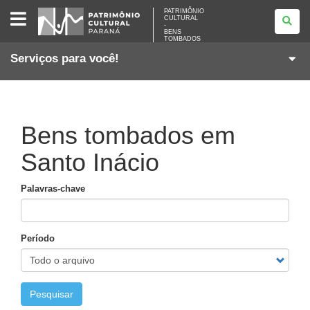
PATRIMÔNIO
PATRIMÔNIO
CULTURAL
CULTURAL
-
-
BENS
BENS
TOMBADOS
TOMBADOS
Serviços para você!
Bens tombados em
Santo Inácio
Palavras-chave
Período
Pesquisar