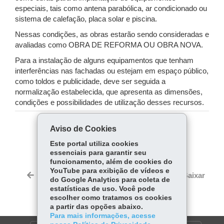
especiais, tais como antena parabólica, ar condicionado ou
sistema de calefação, placa solar e piscina.
Nessas condições, as obras estarão sendo consideradas e
avaliadas como OBRA DE REFORMA OU OBRA NOVA.
Para a instalação de alguns equipamentos que tenham
interferências nas fachadas ou estejam em espaço público,
como toldos e publicidade, deve ser seguida a
normalização estabelecida, que apresenta as dimensões,
condições e possibilidades de utilização desses recursos.
Aviso de Cookies
COMPARTILHE:
Este portal utiliza cookies
Fa
W
essenciais para garantir seu
ce
ha
funcionamento, além de cookies do
Tw
YouTube para exibição de vídeos e
bo
ts
Voltar
Início
Imprimir
Baixar
itt
do Google Analytics para coleta de
ok
Ap
estatísticas de uso. Você pode
er
p
escolher como tratamos os cookies
a partir das opções abaixo.
Para mais informações, acesse