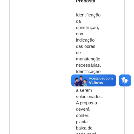
Proposta
Identificação
da
construção,
com
indicação
das obras
de
manutenção
necessárias.
Identificação
dos
problemas
a serem
solucionados.
A proposta
deverá
conter:
planta
baixa de