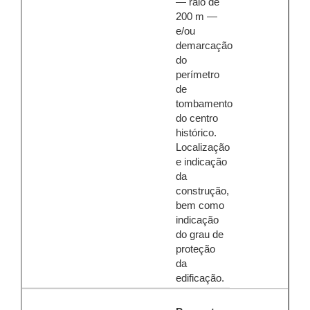
— raio de
200 m —
e/ou
demarcação
do
perímetro
de
tombamento
do centro
histórico.
Localização
e indicação
da
construção,
bem como
indicação
do grau de
proteção
da
edificação.