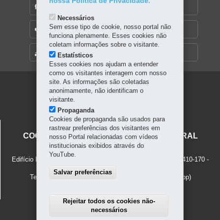
nossa Política de Privacidade.
DENUNCIE CORRUPÇÃO
Necessários
Sem esse tipo de cookie, nosso portal não
OUVIDORIA
funciona plenamente. Esses cookies não
coletam informações sobre o visitante.
MAPA DO SITE
Estatísticos
Esses cookies nos ajudam a entender
como os visitantes interagem com nosso
site. As informações são coletadas
Navegação
anonimamente, não identificam o
visitante.
principal
Propaganda
Cookies de propaganda são usados para
SECRETARIA DA CULTURA
rastrear preferências dos visitantes em
COORDENAÇÃO DO PATRIMÔNIO CULTURAL
nosso Portal relacionadas com vídeos
institucionais exibidos através do
Rua Cruz Machado, 58 - 4º Andar
YouTube.
Edifício Presidente Caetano Munhoz da Rocha - Centro
-
80410-170
-
Curitiba
-
PR
MAPA
Salvar preferências
Telefones: (41) 3202-6716
e
(41) 98903-5976 (Whatsapp)
Rejeitar todos os cookies não-
necessários