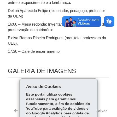
entre o esquecimento e a lembrança.
Delton Aparecido Felipe (historiador, pedagogo, professor
da UEM)
16:00 – Mesa redonda: Inventários como instrumentos de
preservação do patrimônio
Eloisa Ramos Ribeiro Rodrigues (arquiteta, professora da
UEL),
17:30 – Café de encerramento
GALERIA DE IMAGENS
Aviso de Cookies
COMPARTILHE:
Este portal utiliza cookies
Fa
W
essenciais para garantir seu
ce
ha
funcionamento, além de cookies do
Tw
YouTube para exibição de vídeos e
bo
ts
Voltar
Início
Imprimir
Baixar
itt
do Google Analytics para coleta de
ok
Ap