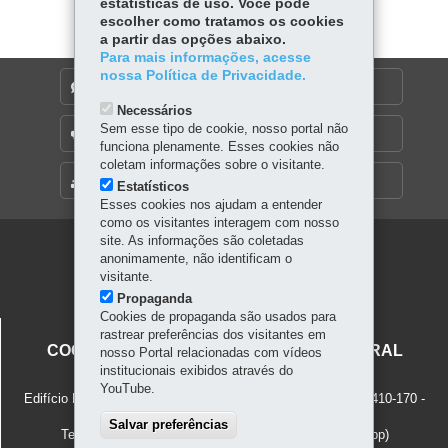
estatísticas de uso. Você pode
er
p
escolher como tratamos os cookies
a partir das opções abaixo.
Para mais informações, acesse
nossa Política de Privacidade.
DENUNCIE CORRUPÇÃO
Necessários
Sem esse tipo de cookie, nosso portal não
OUVIDORIA
funciona plenamente. Esses cookies não
coletam informações sobre o visitante.
MAPA DO SITE
Estatísticos
Esses cookies nos ajudam a entender
como os visitantes interagem com nosso
site. As informações são coletadas
Navegação
anonimamente, não identificam o
visitante.
principal
Propaganda
Cookies de propaganda são usados para
SECRETARIA DA CULTURA
rastrear preferências dos visitantes em
COORDENAÇÃO DO PATRIMÔNIO CULTURAL
nosso Portal relacionadas com vídeos
institucionais exibidos através do
Rua Cruz Machado, 58 - 4º Andar
YouTube.
Edifício Presidente Caetano Munhoz da Rocha - Centro
-
80410-170
-
Curitiba
-
PR
MAPA
Salvar preferências
Telefones: (41) 3202-6716
e
(41) 98903-5976 (Whatsapp)