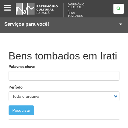
PATRIMÔNIO
PATRIMÔNIO
CULTURAL
CULTURAL
-
-
BENS
BENS
TOMBADOS
TOMBADOS
Serviços para você!
Bens tombados em Irati
Palavras-chave
Período
Pesquisar