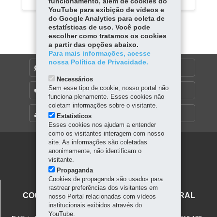
funcionamento, além de cookies do
YouTube para exibição de vídeos e
do Google Analytics para coleta de
estatísticas de uso. Você pode
escolher como tratamos os cookies
a partir das opções abaixo.
Para mais informações, acesse
nossa Política de Privacidade.
DENUNCIE CORRUPÇÃO
Necessários
Sem esse tipo de cookie, nosso portal não
OUVIDORIA
funciona plenamente. Esses cookies não
coletam informações sobre o visitante.
MAPA DO SITE
Estatísticos
Esses cookies nos ajudam a entender
como os visitantes interagem com nosso
site. As informações são coletadas
Navegação
anonimamente, não identificam o
visitante.
principal
Propaganda
Cookies de propaganda são usados para
SECRETARIA DA CULTURA
rastrear preferências dos visitantes em
COORDENAÇÃO DO PATRIMÔNIO CULTURAL
nosso Portal relacionadas com vídeos
institucionais exibidos através do
Rua Cruz Machado, 58 - 4º Andar
YouTube.