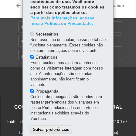
Tw
estatísticas de uso. Você pode
bo
ts
Voltar
Início
Imprimir
Baixar
escolher como tratamos os cookies
itt
ok
Ap
a partir das opções abaixo.
er
Para mais informações, acesse
p
nossa Política de Privacidade.
DENUNCIE CORRUPÇÃO
Necessários
Sem esse tipo de cookie, nosso portal não
OUVIDORIA
funciona plenamente. Esses cookies não
coletam informações sobre o visitante.
MAPA DO SITE
Estatísticos
Esses cookies nos ajudam a entender
como os visitantes interagem com nosso
site. As informações são coletadas
Navegação
anonimamente, não identificam o
visitante.
principal
Propaganda
Cookies de propaganda são usados para
SECRETARIA DA CULTURA
rastrear preferências dos visitantes em
COORDENAÇÃO DO PATRIMÔNIO CULTURAL
nosso Portal relacionadas com vídeos
institucionais exibidos através do
Rua Cruz Machado, 58 - 4º Andar
YouTube.
Edifício Presidente Caetano Munhoz da Rocha - Centro
-
80410-170
-
Curitiba
-
PR
MAPA
Salvar preferências
Telefones: (41) 3202-6716
e
(41) 98903-5976 (Whatsapp)