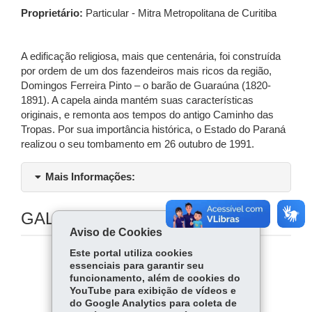
Proprietário:
Particular - Mitra Metropolitana de Curitiba
A edificação religiosa, mais que centenária, foi construída
por ordem de um dos fazendeiros mais ricos da região,
Domingos Ferreira Pinto – o barão de Guaraúna (1820-
1891). A capela ainda mantém suas características
originais, e remonta aos tempos do antigo Caminho das
Tropas. Por sua importância histórica, o Estado do Paraná
realizou o seu tombamento em 26 outubro de 1991.
Mais Informações:
GALERIA DE IMAGENS
Aviso de Cookies
Este portal utiliza cookies
COMPARTILHE:
essenciais para garantir seu
funcionamento, além de cookies do
Fa
W
YouTube para exibição de vídeos e
do Google Analytics para coleta de
ce
ha