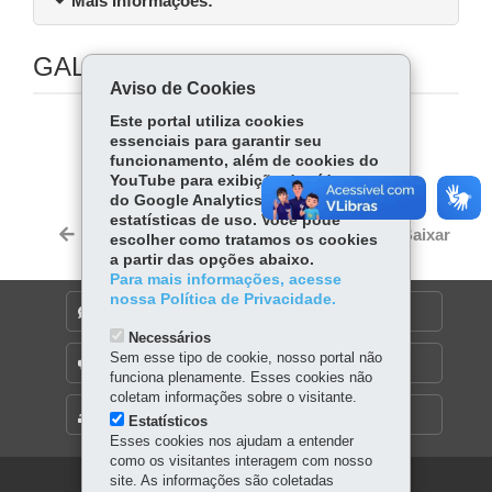
Mais Informações:
GALERIA DE IMAGENS
Aviso de Cookies
Este portal utiliza cookies
COMPARTILHE:
essenciais para garantir seu
funcionamento, além de cookies do
Fa
W
YouTube para exibição de vídeos e
do Google Analytics para coleta de
ce
ha
Tw
estatísticas de uso. Você pode
bo
ts
Voltar
Início
Imprimir
Baixar
escolher como tratamos os cookies
itt
ok
Ap
a partir das opções abaixo.
er
Para mais informações, acesse
p
nossa Política de Privacidade.
DENUNCIE CORRUPÇÃO
Necessários
Sem esse tipo de cookie, nosso portal não
OUVIDORIA
funciona plenamente. Esses cookies não
coletam informações sobre o visitante.
MAPA DO SITE
Estatísticos
Esses cookies nos ajudam a entender
como os visitantes interagem com nosso
site. As informações são coletadas