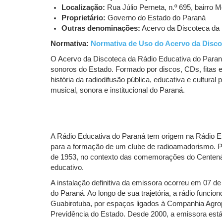
Localização:
Rua Júlio Perneta, n.º 695, bairro 
Proprietário:
Governo do Estado do Paraná
Outras denominações:
Acervo da Discoteca da 
Normativa:
Normativa de Uso do Acervo da Disco
O Acervo da Discoteca da Rádio Educativa do Para
sonoros do Estado. Formado por discos, CDs, fitas e 
história da radiodifusão pública, educativa e cultur
musical, sonora e institucional do Paraná.
A Rádio Educativa do Paraná tem origem na Rádio Em
para a formação de um clube de radioamadorismo. Pe
de 1953, no contexto das comemorações do Centenári
educativo.
A instalação definitiva da emissora ocorreu em 07 d
do Paraná. Ao longo de sua trajetória, a rádio funci
Guabirotuba, por espaços ligados à Companhia Agro
Previdência do Estado. Desde 2000, a emissora está i