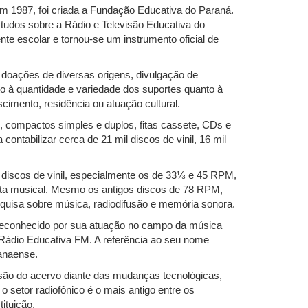
Em 1987, foi criada a Fundação Educativa do Paraná.
udos sobre a Rádio e Televisão Educativa do
e escolar e tornou-se um instrumento oficial de
, doações de diversas origens, divulgação de
o à quantidade e variedade dos suportes quanto à
scimento, residência ou atuação cultural.
, compactos simples e duplos, fitas cassete, CDs e
ontabilizar cerca de 21 mil discos de vinil, 16 mil
s discos de vinil, especialmente os de 33⅓ e 45 RPM,
cuta musical. Mesmo os antigos discos de 78 RPM,
squisa sobre música, radiodifusão e memória sonora.
reconhecido por sua atuação no campo da música
a Rádio Educativa FM. A referência ao seu nome
ranaense.
ersão do acervo diante das mudanças tecnológicas,
 setor radiofônico é o mais antigo entre os
ituição.