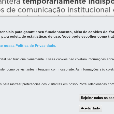
essenciais para garantir seu funcionamento, além de cookies do Y
 para coleta de estatísticas de uso. Você pode escolher como tra
e nossa Política de Privacidade.
rtal não funciona plenamente. Esses cookies não coletam informações sobre 
der como os visitantes interagem com nosso site. As informações são cole
MAPA D
para rastrear preferências dos visitantes em nosso Portal relacionadas com 
CULTURA
 PATRIMÔNIO CULTURAL
Rejeitar todos os co
4º Andar
ano Munhoz da Rocha - Centro
-
80410-170
-
Curitiba
-
PR
MAPA
Aceitar tudo
With
e
(41) 98903-5976 (Whatsapp)