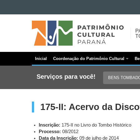
Ir para o conteúdo
PATRIMÔNIO
Ir para a navegação
Ir para a busca
CULTURAL
P
Mapa do site
T
-
BENS
TOMBADOS
Inicial
Coordenação do Patrimônio Cultural
Be
Navegação
principal
Serviços para você!
BENS TOMBAD
175-II: Acervo da Disc
Inscrição:
175-II no Livro do Tombo Histórico
Processo:
08/2012
Data da Inscrição:
09 de julho de 2014