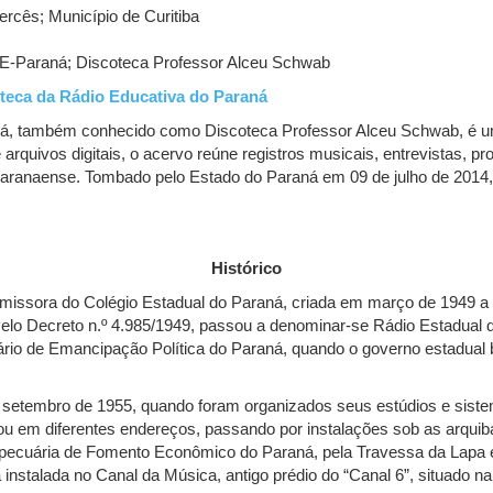
Mercês; Município de Curitiba
E-Paraná; Discoteca Professor Alceu Schwab
teca da Rádio Educativa do Paraná
ná, também conhecido como Discoteca Professor Alceu Schwab, é u
arquivos digitais, o acervo reúne registros musicais, entrevistas, 
al paranaense. Tombado pelo Estado do Paraná em 09 de julho de 2014,
Histórico
issora do Colégio Estadual do Paraná, criada em março de 1949 a p
lo Decreto n.º 4.985/1949, passou a denominar-se Rádio Estadual d
o de Emancipação Política do Paraná, quando o governo estadual bu
e setembro de 1955, quando foram organizados seus estúdios e sistem
onou em diferentes endereços, passando por instalações sob as arqui
pecuária de Fomento Econômico do Paraná, pela Travessa da Lapa e 
nstalada no Canal da Música, antigo prédio do “Canal 6”, situado na 