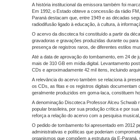
A história institucional da emissora também foi ma
Em 1992, o Estado obteve a concessão da rádio FM,
Paraná destacam que, entre 1949 e as décadas seguin
radiodifusão ligado à educação, à cultura, à informaç
O acervo da discoteca foi constituído a partir da dé
gravadoras e gravações produzidas durante ou para a
presença de registros raros, de diferentes estilos mu
Até a data de aprovação do tombamento, em 24 de jun
mais de 310 GB em mídia digital. Levantamento poster
CDs e aproximadamente 42 mil itens, incluindo arqui
A relevância do acervo também se relaciona à preser
os CDs, as fitas e os registros digitais documenta
geralmente produzidos em goma-laca, constituem hoje
A denominação Discoteca Professor Alceu Schwab r
popular brasileira, por sua produção crítica e por s
reforça a relação do acervo com a pesquisa musical, a
O pedido de tombamento foi apresentado em 2012 pela
administrativas e políticas que poderiam compromete
organismos que compõem a estrutura da E-Paraná, se