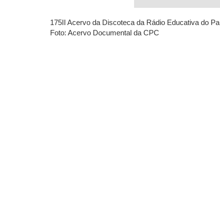
175II
175II Acervo da Discoteca da Rádio Educativa do Par
Acervo
Foto: Acervo Documental da CPC
da
Discoteca
da
Rádio
Educativa
do
Paraná
-
Curitiba
Foto:
Acervo
Documental
da
CPC