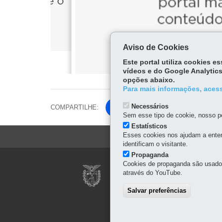
Aviso de Cookies
Este portal utiliza cookies 
vídeos e do Google Analytics
opções abaixo.
Para mais informações, acess
Necessários
COMPARTILHE:
Fa
Sem esse tipo de cookie, nosso po
ce
Estatísticos
Tw
bo
Esses cookies nos ajudam a enten
itt
ok
identificam o visitante.
er
Propaganda
Navegação
Cookies de propaganda são usados 
SECRETARIA DA 
através do YouTube.
principal
COORDENAÇÃO DO
Salvar preferências
Rua Cruz Machado, 58 - 
Edifício Presidente Caet
Telefones: (41) 3202-6716