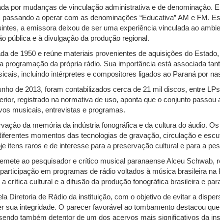
rcada por mudanças de vinculação administrativa e de denominação. 
 passando a operar com as denominações “Educativa” AM e FM. Est
tes, a emissora deixou de ser uma experiência vinculada ao ambient
ão pública e à divulgação da produção regional.
cada de 1950 e reúne materiais provenientes de aquisições do Estado
 programação da própria rádio. Sua importância está associada tant
sicais, incluindo intérpretes e compositores ligados ao Paraná por na
ho de 2013, foram contabilizados cerca de 21 mil discos, entre LPs
ior, registrado na normativa de uso, aponta que o conjunto passou a c
vos musicais, entrevistas e programas.
vação da memória da indústria fonográfica e da cultura do áudio. O
m diferentes momentos das tecnologias de gravação, circulação e es
 itens raros e de interesse para a preservação cultural e para a pe
emete ao pesquisador e crítico musical paranaense Alceu Schwab, 
ua participação em programas de rádio voltados à música brasileira n
 crítica cultural e a difusão da produção fonográfica brasileira e pa
 Diretoria de Rádio da instituição, com o objetivo de evitar a disp
r sua integridade. O parecer favorável ao tombamento destacou que o
ndo também detentor de um dos acervos mais significativos da inst