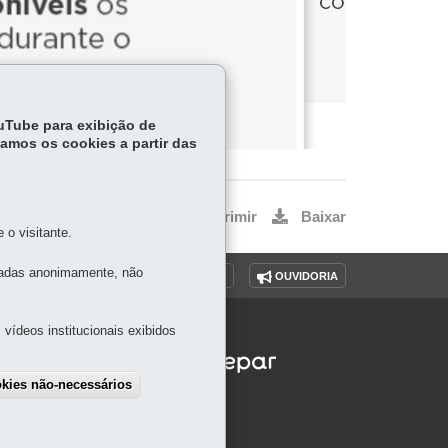
ouTube para exibição de
tamos os cookies a partir das
Voltar
Início
Imprimir
Baixar
o visitante.
tadas anonimamente, não
O SITE
DENUNCIE CORRUPÇÃO
OUVIDORIA
vídeos institucionais exibidos
okies não-necessários
draw consent