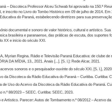
ná – Discoteca Professor Alceu Schwab foi aprovado na 150.ª Reuni
, e inscrito no Livro do Tombo Histórico em 09 de julho de 2014. E
ducativa do Paraná, estabelecendo diretrizes para sua preservação,
io documental e sonoro de valor histórico, cultural e artístico. Sua
ica brasileira e paranaense, das práticas de escuta, dos suportes f
o XX e início do século XXI.
rian Regina. Rádio e Televisão Paraná Educativa: de clube de ra
 MÍDIA, 13., 2021. Anais [...]. [S. l.]: Rede Alcar, 2021.
cervos sonoros e o pesquisador-ouvinte do século XXI. [S. l.], 2020
 da Discoteca da Rádio Educativa do Paraná – Curitiba. Curitiba: C
a de Uso do Acervo da Discoteca da Rádio Educativa do Paraná. Cu
o n.º 88/2023 – SEEC. Curitiba: SEEC, 2023.
e Artístico. Parecer: Autos de Tombamento n.º 08/2012 – Acervo da